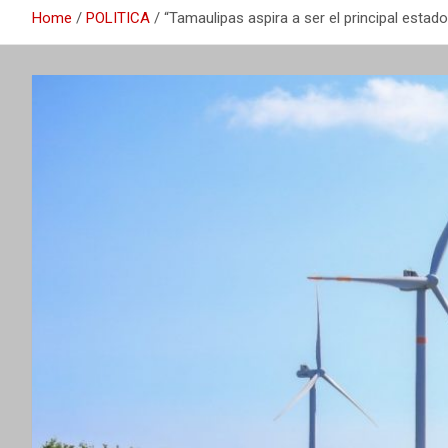
Home
POLITICA
“Tamaulipas aspira a ser el principal estado