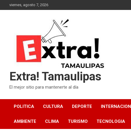
Skip
viernes, agosto 7, 2026
to
content
Extra! Tamaulipas
El mejor sitio para mantenerte al día
POLITICA
CULTURA
DEPORTE
INTERNACIO
AMBIENTE
CLIMA
TURISMO
TECNOLOGIA