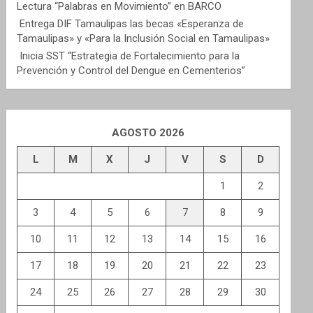
Lectura “Palabras en Movimiento” en BARCO
Entrega DIF Tamaulipas las becas «Esperanza de
Tamaulipas» y «Para la Inclusión Social en Tamaulipas»
Inicia SST “Estrategia de Fortalecimiento para la
Prevención y Control del Dengue en Cementerios”
AGOSTO 2026
L
M
X
J
V
S
D
1
2
3
4
5
6
7
8
9
10
11
12
13
14
15
16
17
18
19
20
21
22
23
24
25
26
27
28
29
30