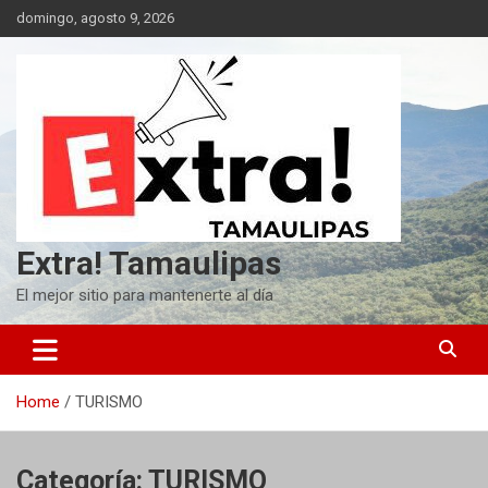
Skip
domingo, agosto 9, 2026
to
content
Extra! Tamaulipas
El mejor sitio para mantenerte al día
Home
TURISMO
Categoría:
TURISMO