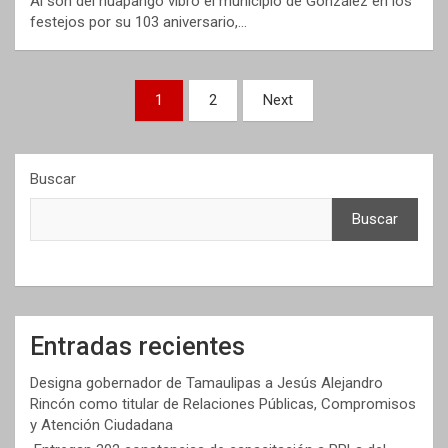
Al son del huapango vibró el municipio de González en los
festejos por su 103 aniversario,…
Paginación
1
2
Next
de
entradas
Buscar
Buscar
Entradas recientes
Designa gobernador de Tamaulipas a Jesús Alejandro
Rincón como titular de Relaciones Públicas, Compromisos
y Atención Ciudadana