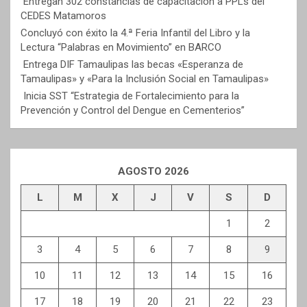
Entregan 302 constancias de capacitación a PPLs del
CEDES Matamoros
Concluyó con éxito la 4.ª Feria Infantil del Libro y la
Lectura “Palabras en Movimiento” en BARCO
Entrega DIF Tamaulipas las becas «Esperanza de
Tamaulipas» y «Para la Inclusión Social en Tamaulipas»
Inicia SST “Estrategia de Fortalecimiento para la
Prevención y Control del Dengue en Cementerios”
AGOSTO 2026
L
M
X
J
V
S
D
1
2
3
4
5
6
7
8
9
10
11
12
13
14
15
16
17
18
19
20
21
22
23