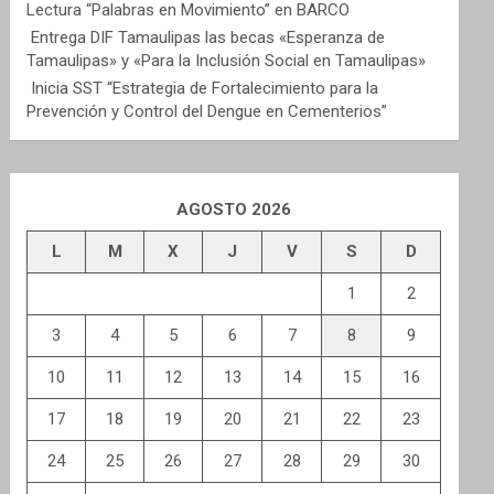
Lectura “Palabras en Movimiento” en BARCO
Entrega DIF Tamaulipas las becas «Esperanza de
Tamaulipas» y «Para la Inclusión Social en Tamaulipas»
Inicia SST “Estrategia de Fortalecimiento para la
Prevención y Control del Dengue en Cementerios”
AGOSTO 2026
L
M
X
J
V
S
D
1
2
3
4
5
6
7
8
9
10
11
12
13
14
15
16
17
18
19
20
21
22
23
24
25
26
27
28
29
30