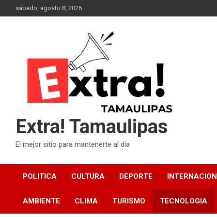
Skip
sábado, agosto 8, 2026
to
content
Extra! Tamaulipas
El mejor sitio para mantenerte al día
POLITICA
CULTURA
DEPORTE
INTERNACIO
AMBIENTE
CLIMA
TURISMO
TECNOLOGIA