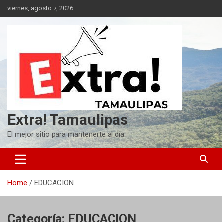
Skip
viernes, agosto 7, 2026
to
content
Extra! Tamaulipas
El mejor sitio para mantenerte al día
Home
EDUCACION
Categoría:
EDUCACION