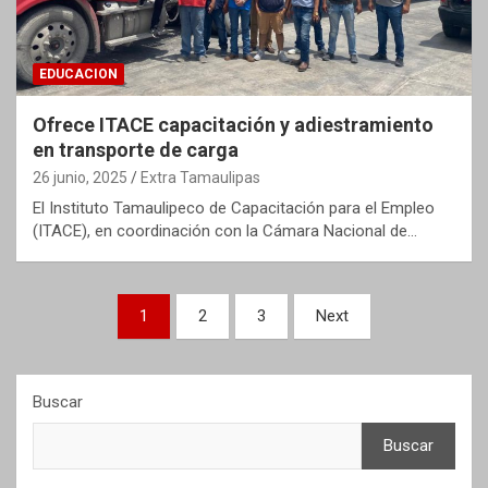
EDUCACION
Ofrece ITACE capacitación y adiestramiento
en transporte de carga
26 junio, 2025
Extra Tamaulipas
El Instituto Tamaulipeco de Capacitación para el Empleo
(ITACE), en coordinación con la Cámara Nacional de…
Paginación
1
2
3
Next
de
entradas
Buscar
Buscar