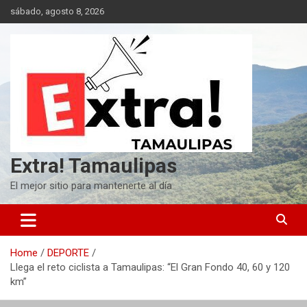
Skip
sábado, agosto 8, 2026
to
content
Extra! Tamaulipas
El mejor sitio para mantenerte al día
Home
DEPORTE
Llega el reto ciclista a Tamaulipas: “El Gran Fondo 40, 60 y 120
km”