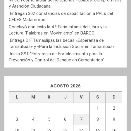
y Atención Ciudadana
Entregan 302 constancias de capacitación a PPLs del
CEDES Matamoros
Concluyó con éxito la 4.ª Feria Infantil del Libro y la
Lectura “Palabras en Movimiento” en BARCO
Entrega DIF Tamaulipas las becas «Esperanza de
Tamaulipas» y «Para la Inclusión Social en Tamaulipas»
Inicia SST “Estrategia de Fortalecimiento para la
Prevención y Control del Dengue en Cementerios”
AGOSTO 2026
L
M
X
J
V
S
D
1
2
3
4
5
6
7
8
9
10
11
12
13
14
15
16