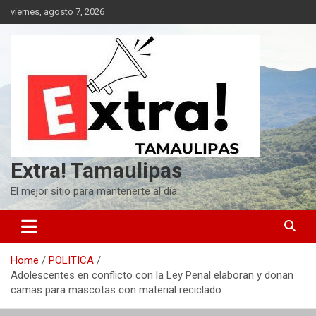
Skip
viernes, agosto 7, 2026
to
content
Extra! Tamaulipas
El mejor sitio para mantenerte al día
Home
POLITICA
Adolescentes en conflicto con la Ley Penal elaboran y donan
camas para mascotas con material reciclado