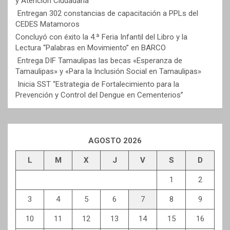
y Atención Ciudadana
Entregan 302 constancias de capacitación a PPLs del
CEDES Matamoros
Concluyó con éxito la 4.ª Feria Infantil del Libro y la
Lectura “Palabras en Movimiento” en BARCO
Entrega DIF Tamaulipas las becas «Esperanza de
Tamaulipas» y «Para la Inclusión Social en Tamaulipas»
Inicia SST “Estrategia de Fortalecimiento para la
Prevención y Control del Dengue en Cementerios”
AGOSTO 2026
L
M
X
J
V
S
D
1
2
3
4
5
6
7
8
9
10
11
12
13
14
15
16