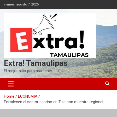
Skip
viernes, agosto 7, 2026
to
content
Extra! Tamaulipas
El mejor sitio para mantenerte al día
Home
ECONOMIA
Fortalecen el sector caprino en Tula con muestra regional