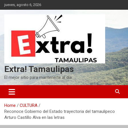
Skip
jueves, agosto 6, 2026
to
content
Extra! Tamaulipas
El mejor sitio para mantenerte al día
Home
CULTURA
Reconoce Gobierno del Estado trayectoria del tamaulipeco
Arturo Castillo Alva en las letras