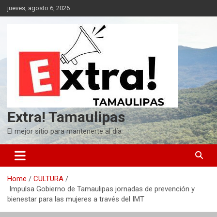
Skip
jueves, agosto 6, 2026
to
content
Extra! Tamaulipas
El mejor sitio para mantenerte al día
Home
CULTURA
Impulsa Gobierno de Tamaulipas jornadas de prevención y
bienestar para las mujeres a través del IMT