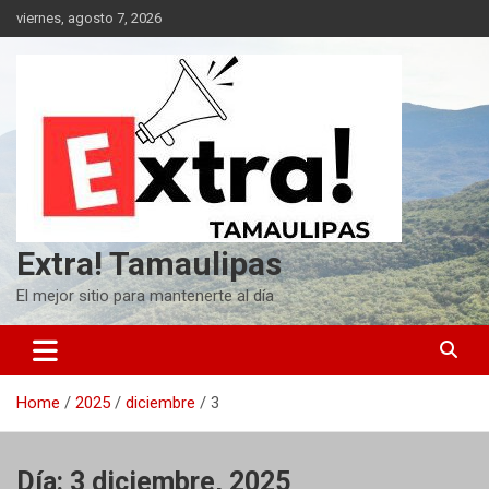
Skip
viernes, agosto 7, 2026
to
content
Extra! Tamaulipas
El mejor sitio para mantenerte al día
Home
2025
diciembre
3
Día:
3 diciembre, 2025