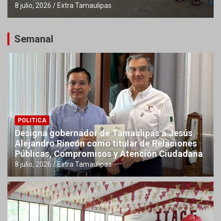
8 julio, 2026
Extra Tamaulipas
Semanal
POLITICA
Designa gobernador de Tamaulipas a Jesús
Alejandro Rincón como titular de Relaciones
Públicas, Compromisos y Atención Ciudadana
8 julio, 2026
Extra Tamaulipas