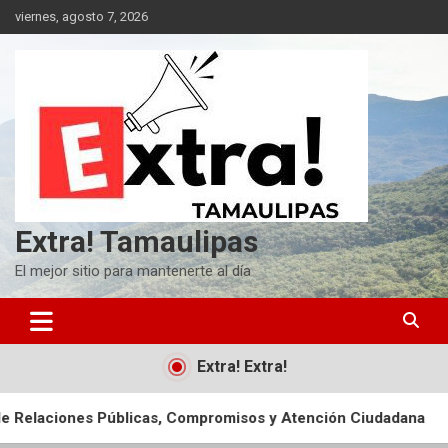
Skip
viernes, agosto 7, 2026
to
content
Extra! Tamaulipas
El mejor sitio para mantenerte al día
Extra! Extra!
icas, Compromisos y Atención Ciudadana
Entregan 302 cons