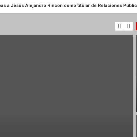
as a Jesús Alejandro Rincón como titular de Relaciones Públ
apacitación a PPLs del CEDES Matamoros
Infantil del Libro y la Lectura “Palabras en Movimiento” en BAR
s «Esperanza de Tamaulipas» y «Para la Inclusión Social en Ta
lecimiento para la Prevención y Control del Dengue en Cemente