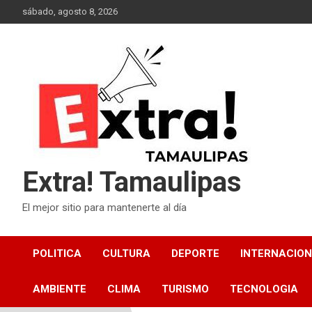
Skip
sábado, agosto 8, 2026
to
content
Extra! Tamaulipas
El mejor sitio para mantenerte al día
POLITICA
CULTURA
DEPORTE
INTERNACIO
AMBIENTE
CLIMA
TURISMO
TECNOLOGIA