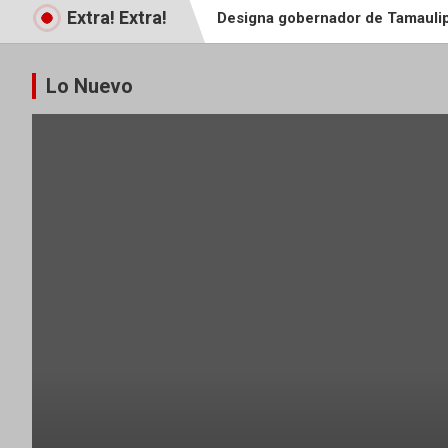
Extra! Extra!
Designa gobernador de Tamaulip
Entregan 302 constancias de c
Lo Nuevo
Concluyó con éxito la 4.ª Feria 
Entrega DIF Tamaulipas las beca
Inicia SST “Estrategia de Forta