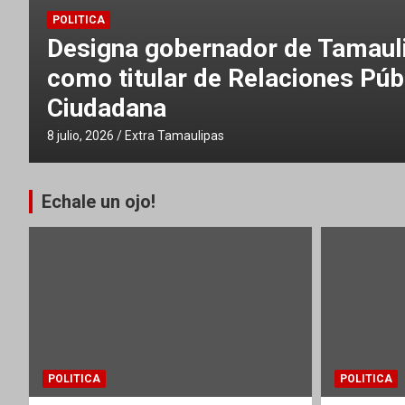
ejandro Rincón
POLITICA
isos y Atención
Entregan 302 
Matamoros
8 julio, 2026
Extra Tamaulipa
Echale un ojo!
POLITICA
POLITICA