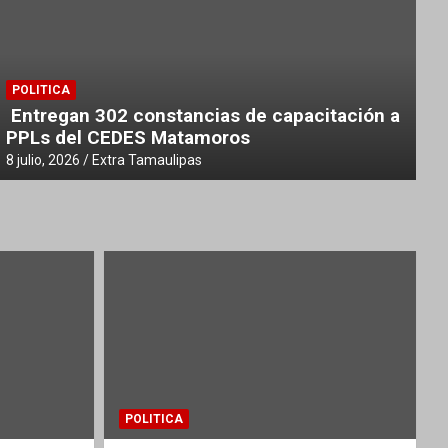
POLITICA
s del CEDES
Concluyó con éxito 
POLITICA
“Palabras en Mov
Entregan 302 constancias de capacitación a
PPLs del CEDES Matamoros
8 julio, 2026
Extra Tamaulipas
8 julio, 2026
Extra Tamaulipas
POLITICA