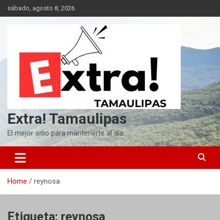
Skip
sábado, agosto 8, 2026
to
content
Extra! Tamaulipas
El mejor sitio para mantenerte al día
Home
reynosa
Etiqueta:
reynosa