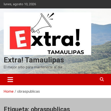
Skip
lunes, agosto 10, 2026
to
content
Extra! Tamaulipas
El mejor sitio para mantenerte al día
Home
obraspublicas
Etiqueta:
obraspublicas