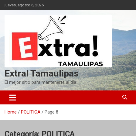
Skip
jueves, agosto 6, 2026
to
content
Extra! Tamaulipas
El mejor sitio para mantenerte al día
Home
POLITICA
Page 8
Categoría:
POLITICA