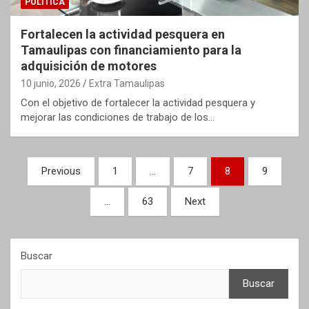
POLITICA
Fortalecen la actividad pesquera en
Tamaulipas con financiamiento para la
adquisición de motores
10 junio, 2026
Extra Tamaulipas
Con el objetivo de fortalecer la actividad pesquera y
mejorar las condiciones de trabajo de los…
Paginación
Previous
1
…
7
8
9
de
…
63
Next
entradas
Buscar
Buscar