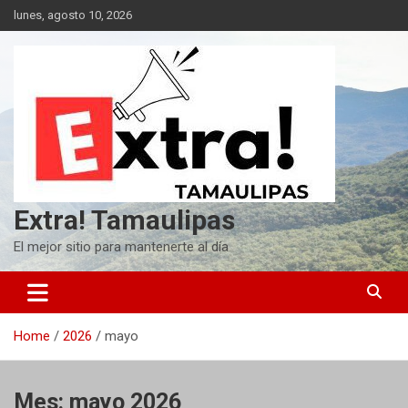
Skip
lunes, agosto 10, 2026
to
content
Extra! Tamaulipas
El mejor sitio para mantenerte al día
Home
2026
mayo
Mes:
mayo 2026