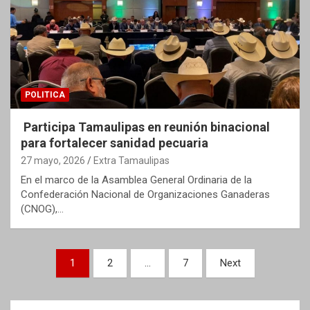
POLITICA
Participa Tamaulipas en reunión binacional
para fortalecer sanidad pecuaria
27 mayo, 2026
Extra Tamaulipas
En el marco de la Asamblea General Ordinaria de la
Confederación Nacional de Organizaciones Ganaderas
(CNOG),…
Paginación
1
2
…
7
Next
de
entradas